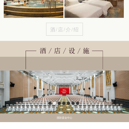
酒/店/介/绍
国际宴会中心