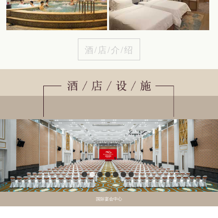
酒/店/介/绍
国际宴会中心